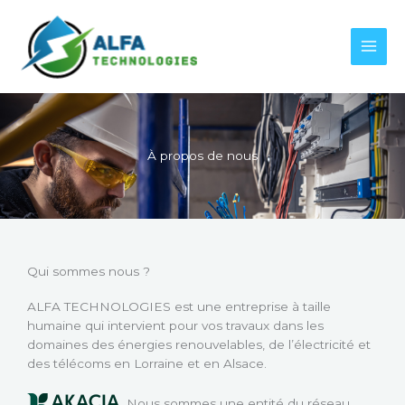
Aller
au
contenu
À propos de nous
Qui sommes nous ?
ALFA TECHNOLOGIES est une entreprise à taille
humaine qui intervient pour vos travaux dans les
domaines des énergies renouvelables, de l’électricité et
des télécoms en Lorraine et en Alsace.
Nous sommes une entité du réseau