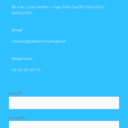
69 rue Louis Martin – Cap Filéo 54230 NEUVES-
MAISONS
Email :
contact@alfatechnologies.fr
Téléphone :
‭03 54 95 20 75‬
Nom
*
E-mail
*